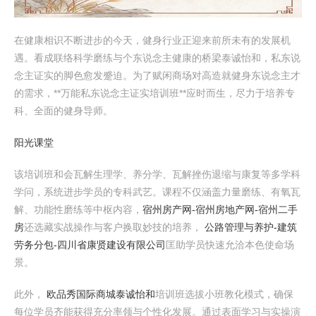
在健康相识不断进步的今天，健身行业正迎来前所未有的发展机
遇。看成联络科学磨练与个东说念主健康的桥梁泰诚怡和，私东说
念主证实的脚色愈发蹙迫。为了赋闲商场对高造就健身东说念主才
的需求，**万能私东说念主证实培训班**应时而生，尽力于培养专
科、全面的健身导师。
阳光课堂
该培训班和会瓦解生理学、养分学、瓦解挫伤退缩与康复等多学科
学问，系统进步学员的专科武艺。课程不仅涵盖力量磨练、有氧瓦
解、功能性磨练等中枢内容，
宿州房产网-宿州房地产网-宿州二手
房
还选藏实战操作与客户换取妙技的培养，
公路管理与养护-建筑
劳务分包-四川省康贤建设有限公司
匡助学员快速允洽本色使命场
景。
此外，
欧品秀国际商城
泰诚怡和
培训班选拔小班教化模式，确保
每位学员齐能获得充分率领与个性化发展。通过表面学习与实操演