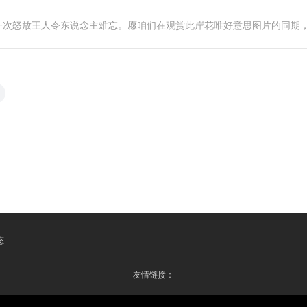
一次怒放王人令东说念主难忘。愿咱们在观赏此岸花唯好意思图片的同期
态
友情链接：