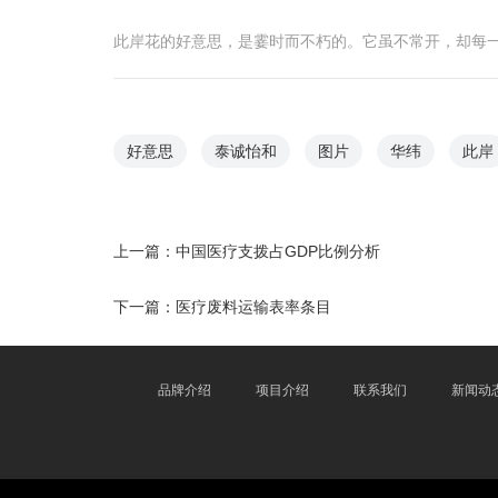
此岸花的好意思，是霎时而不朽的。它虽不常开，却每
好意思
泰诚怡和
图片
华纬
此岸
上一篇：
中国医疗支拨占GDP比例分析
下一篇：
医疗废料运输表率条目
品牌介绍
项目介绍
联系我们
新闻动