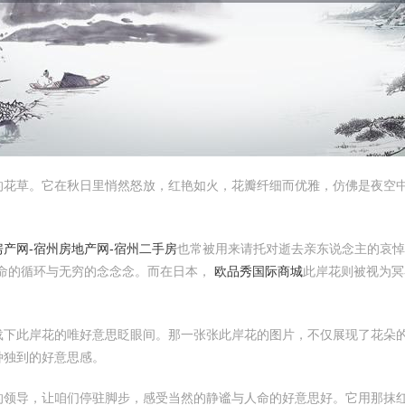
的花草。它在秋日里悄然怒放，红艳如火，花瓣纤细而优雅，仿佛是夜空
房产网-宿州房地产网-宿州二手房
也常被用来请托对逝去亲东说念主的哀悼
命的循环与无穷的念念念。而在日本，
欧品秀国际商城
此岸花则被视为冥
载下此岸花的唯好意思眨眼间。那一张张此岸花的图片，不仅展现了花朵
种独到的好意思感。
的领导，让咱们停驻脚步，感受当然的静谧与人命的好意思好。它用那抹